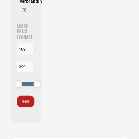
verbrandingsmotor
(0)
Lease
prijs
(vanaf)
-