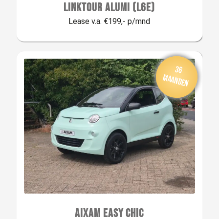
LINKTOUR ALUMI (L6E)
Lease v.a. €199,- p/mnd
Van
af: € 335,-
per m
aan
36
d
maanden
AIXAM EASY CHIC