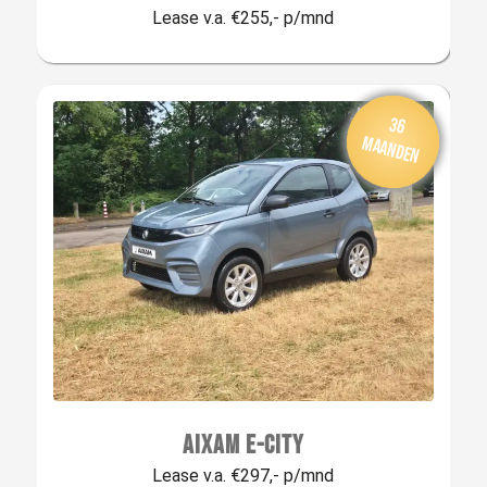
Lease v.a. €255,- p/mnd
Van
af: € 335,-
per m
aan
36
d
maanden
AIXAM E-CITY
Lease v.a. €297,- p/mnd