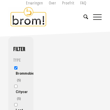
Ervaringen
Over
Proefrit
FAQ
FILTER
Type
Brommobiel
(5)
Citycar
(5)