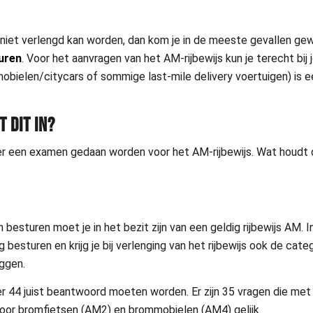
f niet verlengd kan worden, dan kom je in de meeste gevallen ge
turen
. Voor het aanvragen van het AM-rijbewijs kun je terecht bi
ielen/citycars of sommige last-mile delivery voertuigen) is een
 DIT IN?
t er een examen gedaan worden voor het AM-rijbewijs. Wat houdt 
esturen moet je in het bezit zijn van een geldig rijbewijs AM. In
 besturen en krijg je bij verlenging van het rijbewijs ook de cat
eggen.
er 44 juist beantwoord moeten worden. Er zijn 35 vragen die 
voor bromfietsen (AM2) en brommobielen (AM4) gelijk.