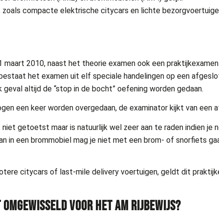
 zoals compacte elektrische citycars en lichte bezorgvoertuige
 maart 2010, naast het theorie examen ook een praktijkexamen
staat het examen uit elf speciale handelingen op een afgeslot
k geval altijd de “stop in de bocht” oefening worden gedaan.
gen een keer worden overgedaan, de examinator kijkt van een a
et getoetst maar is natuurlijk wel zeer aan te raden indien je 
an in een brommobiel mag je niet met een brom- of snorfiets ga
ere citycars of last-mile delivery voertuigen, geldt dit praktijke
T OMGEWISSELD VOOR HET AM RIJBEWIJS?