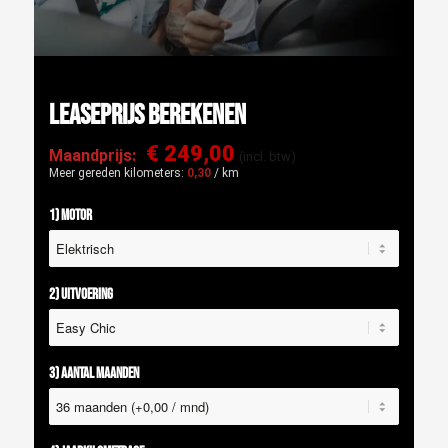
Leaseprijs berekenen
€ 249,00
Maandprijs:
(incl. btw)
Meer gereden kilometers:
0,30
/ km
1) Motor
2) Uitvoering
3) Aantal maanden