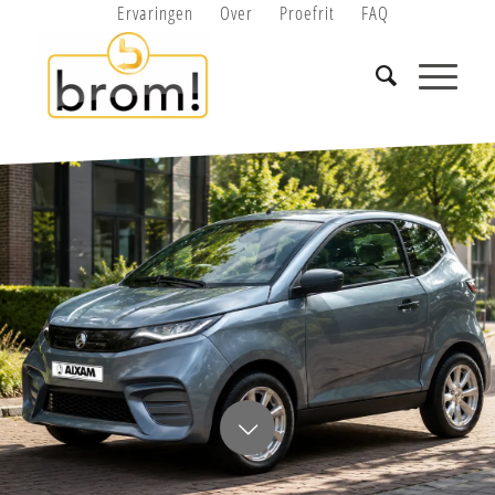
Ervaringen
Over
Proefrit
FAQ