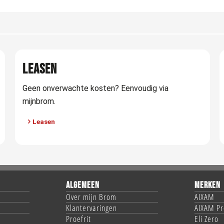
LEASEN
Geen onverwachte kosten? Eenvoudig via
mijnbrom.
Leasen
ALGEMEEN
MERKEN
Over mijn Brom
AIXAM
Klantervaringen
AIXAM Pr
Proefrit
Eli Zero