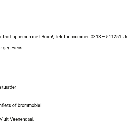
e contact opnemen met Brom!, telefoonnummer: 0318 – 511251. Je
e gegevens:
stuurder
mfiets of brommobiel
V uit Veenendaal.