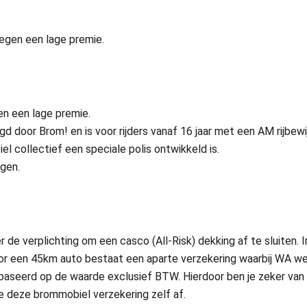
egen een lage premie.
en een lage premie.
door Brom! en is voor rijders vanaf 16 jaar met een AM rijbewij
l collectief een speciale polis ontwikkeld is.
agen.
de verplichting om een casco (All-Risk) dekking af te sluiten. In
or een 45km auto bestaat een aparte verzekering waarbij WA wett
baseerd op de waarde exclusief BTW. Hierdoor ben je zeker van ee
 je deze brommobiel verzekering zelf af.