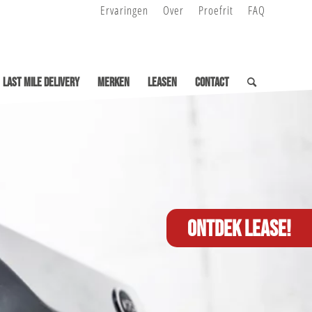
Ervaringen
Over
Proefrit
FAQ
Last Mile Delivery
Merken
Leasen
Contact
Ontdek lease!