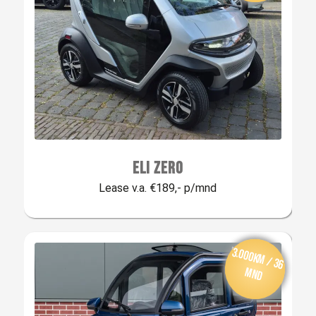
ELI ZERO
Lease v.a. €189,- p/mnd
Van
af: € 209,-
per m
aan
3.000km / 36
d
mnd