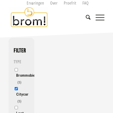
Ervaringen
Over
Proefrit
FAQ
FILTER
Type
Brommobiel
(5)
Citycar
(5)