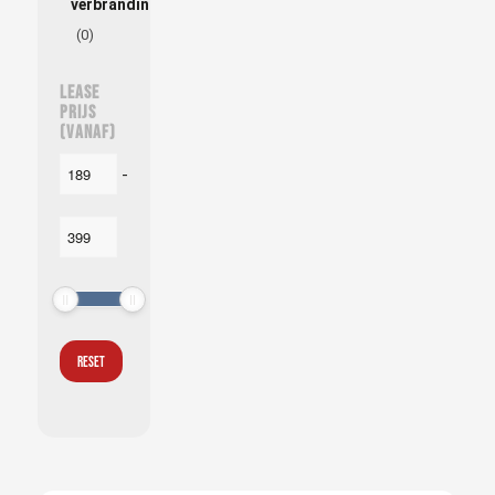
verbrandingsmotor
(0)
Lease
prijs
(vanaf)
-