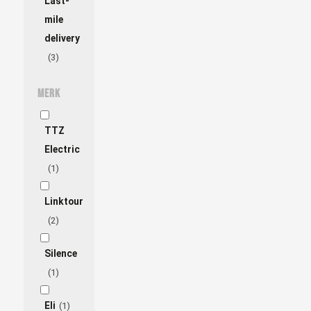
Last-
mile
delivery
(3)
Merk
TTZ
Electric
(1)
Linktour
(2)
Silence
(1)
Eli
(1)