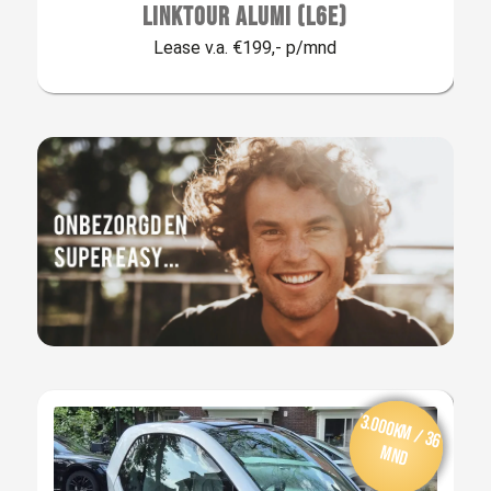
LINKTOUR ALUMI (L6E)
Lease v.a. €199,- p/mnd
Van
af: € 189,-
per m
aan
3.000km / 36
d
mnd