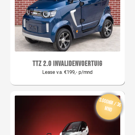
TTZ 2.0 INVALIDENVOERTUIG
Lease v.a. €199,- p/mnd
Van
af: € 299,-
per m
aan
3.000km / 36
d
mnd