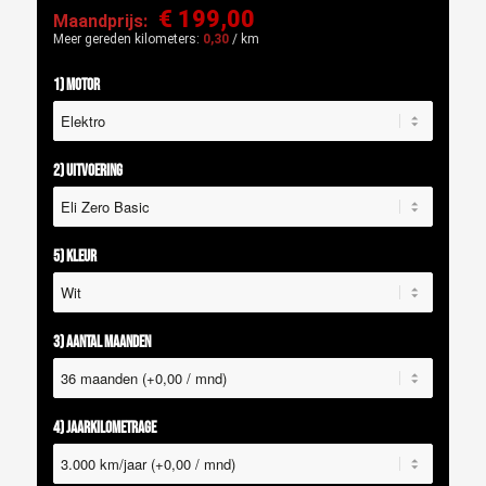
€ 199,00
Maandprijs:
Meer gereden kilometers:
0,30
/ km
1) Motor
2) Uitvoering
5) Kleur
3) Aantal maanden
4) Jaarkilometrage